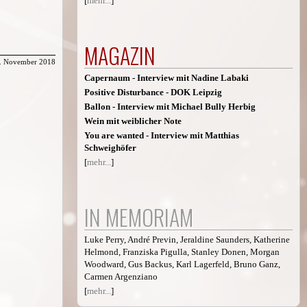
[
mehr...
]
MAGAZIN
. November 2018
Capernaum - Interview mit Nadine Labaki
Positive Disturbance - DOK Leipzig
Ballon - Interview mit Michael Bully Herbig
Wein mit weiblicher Note
You are wanted - Interview mit Matthias
Schweighöfer
[
mehr...
]
IN MEMORIAM
Luke Perry, André Previn, Jeraldine Saunders, Katherine
Helmond, Franziska Pigulla, Stanley Donen, Morgan
Woodward, Gus Backus, Karl Lagerfeld, Bruno Ganz,
Carmen Argenziano
[
mehr...
]