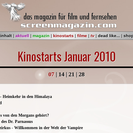
|
inhalt
|
aktuell
|
magazin
|
kinostarts
|
filme
|
tv
|
dead like...
|
sho
Kinostarts Januar 2010
07
|
14
|
21
|
28
 - Heimkehr in den Himalaya
d
s von den Morgans gehört?
 des Dr. Parnassus
zirkus - Willkommen in der Welt der Vampire