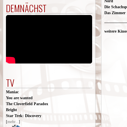
Nord
DEMNÄCHST
Die Schachsp
Das Zimmer 
weitere Kinos
TV
Maniac
You are wanted
The Cloverfield Paradox
Bright
Star Trek: Discovery
[
mehr...
]