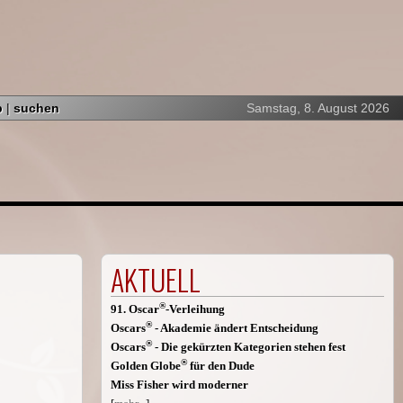
p
|
suchen
Samstag, 8. August 2026
AKTUELL
®
91. Oscar
-Verleihung
®
Oscars
- Akademie ändert Entscheidung
®
Oscars
- Die gekürzten Kategorien stehen fest
®
Golden Globe
für den Dude
Miss Fisher wird moderner