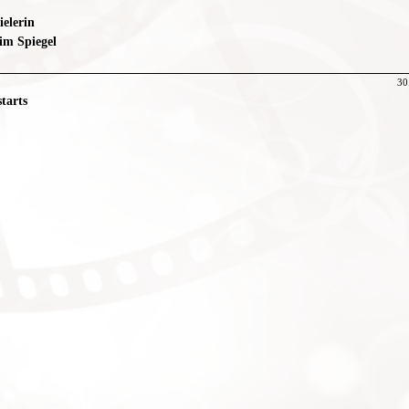
ielerin
im Spiegel
30
tarts