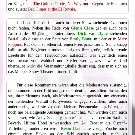
zu
Kingsman: The Golden Circle
,
No Way out - Gegen die Flammen
und zuletzt
Bad Times at the El Royale
.
Und natürlich durften auch in dieser Show stehende Ovationen
nicht fehlen. Neben der Rede von
Glenn Close
gab es auch beim
Auftritt des 93-jährigen Entertainers
Dick van Dyke
stehenden
Beifall, als dieser an der Seite von
Emily Blunt
, mit der er in
Mary
Poppins' Rückkehr
zu sehen ist, einen Preis präsentierte. Seine knapp
halb so alte Begleiterin musste übrigens ihre große, reflektierende
Lesebrille für den Teleprompter aufsetzen, was eigentlich einen
Kommentar von Waldorf und Stetler wert gewesen wäre. Und
überhaupt wirkt die Veranstaltungshalle derart eng, dass man sich an
das Muppet-Show-Theater erinnert fühlt.
Für diese Kommentare waren aber die Moderatoren zuständig,
die besonders in der Eröffnungsrede ordentlich austeilten. So wurden
sie, ihrer Meinung nach, als Moderatoren ausgewählt, um einerseits
der fehlenden Vielfalt Hollywoods entgegenzuwirken, aber auch
andererseits, weil sie zu dem kleinen Personenkreis gehören, der
noch nie beleidigende Aussagen gemacht hat. Wir werden dann auch
sehen, wer, wie
Andy Samberg
es erwähnt hat, von den im Saal des
®
Beverly Hilton Hotel Anwesenden am 24. Februar die Oscar
-
Verleihung moderieren wird.
Kevin Hart
hatte vorige Woche noch
einmal einen Haken an den Schlussstrich gemacht, nicht zu