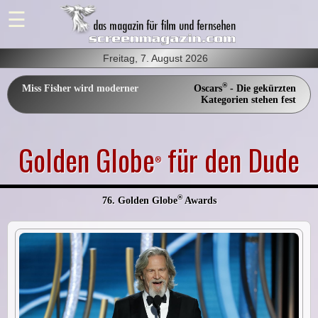
Freitag, 7. August 2026
®
Miss Fisher wird moderner
Oscars
- Die gekürzten
Kategorien stehen fest
Golden Globe
für den Dude
®
®
76. Golden Globe
Awards