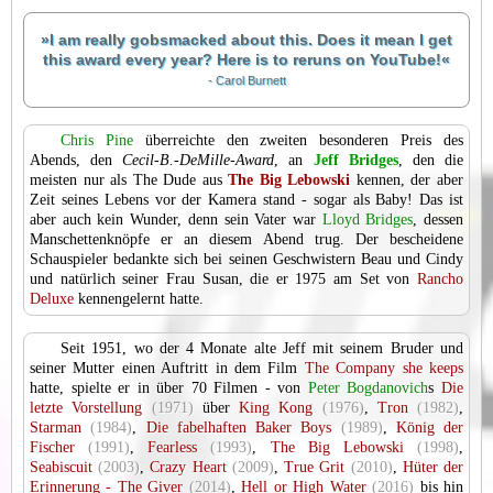
»I am really gobsmacked about this. Does it mean I get
this award every year? Here is to reruns on YouTube!«
- Carol Burnett
Chris Pine
überreichte den zweiten besonderen Preis des
Abends, den
Cecil-B.-DeMille-Award
, an
Jeff Bridges
, den die
meisten nur als The Dude aus
The Big Lebowski
kennen, der aber
Zeit seines Lebens vor der Kamera stand - sogar als Baby! Das ist
aber auch kein Wunder, denn sein Vater war
Lloyd Bridges
, dessen
Manschettenknöpfe er an diesem Abend trug. Der bescheidene
Schauspieler bedankte sich bei seinen Geschwistern Beau und Cindy
und natürlich seiner Frau Susan, die er 1975 am Set von
Rancho
Deluxe
kennengelernt hatte.
Seit 1951, wo der 4 Monate alte Jeff mit seinem Bruder und
seiner Mutter einen Auftritt in dem Film
The Company she keeps
hatte, spielte er in über 70 Filmen - von
Peter Bogdanovich
s
Die
letzte Vorstellung
(1971)
über
King Kong
(1976)
,
Tron
(1982)
,
Starman
(1984)
,
Die fabelhaften Baker Boys
(1989)
,
König der
Fischer
(1991)
,
Fearless
(1993)
,
The Big Lebowski
(1998)
,
Seabiscuit
(2003)
,
Crazy Heart
(2009)
,
True Grit
(2010)
,
Hüter der
Erinnerung - The Giver
(2014)
,
Hell or High Water
(2016)
bis hin