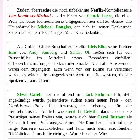
Zudem überraschte die noch unbekannte
Netflix
-Komödienserie
The Kominsky Method
aus der Feder von
Chuck Lorre
, die einen
Preis als beste Komödienserie entgegennehmen durfte, ebenso wie
Hauptdarsteller
Michael Douglas
, der sich in seiner Dankesrede
zudem bei seinem 102-jährigen Vater Kirk bedankte.
Als Golden-Globe-Botschafterin stellte
Idris Elba
seine Tochter
Isan
vor.
Andy Samberg
und
Sandra Oh
ließen sich für den
Pausenfüller im Mittelteil etwas Besonderes einfallen:
Grippeschutzimpfung statt Pizza oder Snacks! Nicht alle Anwesenden
waren dem zugänglich, auch wenn von der Bühne aus versichert
wurde, es wären alles ausgewiesene Ärzte und Schwestern, die die
Spritzen verabreichten.
Steve Carell
, der irreführend mit
Jack-Nicholson
-Filmtiteln
angekündigt wurde, präsentierte zudem einen neuen Preis - den
Carol-Burnett-Preis
für herausragende Leistungen für die
Fernsehindustrie. Ähnlich wie
Cecil B. DeMille
damals der erste
Preisträger seines Preises war, wurde auch hier
Carol Burnett
als
Erste mit ihrem Preis ausgezeichnet. Die Komikerin kann auf eine
lange Karriere zurückblicken und fand nach dem emotionellen
Rückblick auch noch die richtigen Worte für einen Witz...