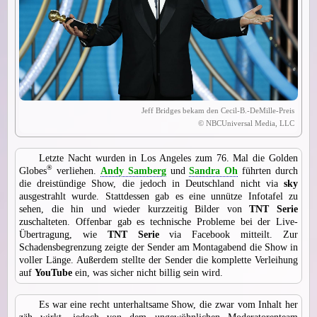
Jeff Bridges bekam den Cecil-B.-DeMille-Preis
© NBCUniversal Media, LLC
Letzte Nacht wurden in Los Angeles zum 76. Mal die Golden
®
Globes
verliehen.
Andy Samberg
und
Sandra Oh
führten durch
die dreistündige Show, die jedoch in Deutschland nicht via
sky
ausgestrahlt wurde. Stattdessen gab es eine unnütze Infotafel zu
sehen, die hin und wieder kurzzeitig Bilder von
TNT Serie
zuschalteten. Offenbar gab es technische Probleme bei der Live-
Übertragung, wie
TNT Serie
via Facebook mitteilt. Zur
Schadensbegrenzung zeigte der Sender am Montagabend die Show in
voller Länge. Außerdem stellte der Sender die komplette Verleihung
auf
YouTube
ein, was sicher nicht billig sein wird.
Es war eine recht unterhaltsame Show, die zwar vom Inhalt her