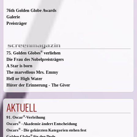
76th Golden Globe Awards
Galerie
Preisträger
®
75. Golden Globes
verliehen
Die Frau des Nobelpreisträgers
A Star is born
The marvellous Mrs. Emmy
Hell or High Water
Hüter der Erinnerung - The Giver
AKTUELL
®
91. Oscar
-Verleihung
®
Oscars
- Akademie ändert Entscheidung
®
Oscars
- Die gekürzten Kategorien stehen fest
®
Golden Globe
für den Dude