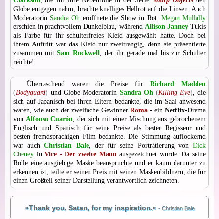
Clarkson
, die für ihre Nebenrolle in der Serie
Sharp Objects
den
Globe entgegen nahm, brachte knalliges Hellrot auf die Linsen. Auch
Moderatorin
Sandra Oh
eröffnete die Show in Rot.
Megan Mullally
erschien in prachtvollem Dunkelblau, während
Allison Janney
Tükis
als Farbe für ihr schulterfreies Kleid ausgewählt hatte. Doch bei
ihrem Auftritt war das Kleid nur zweitrangig, denn sie präsentierte
zusammen mit
Sam Rockwell
, der ihr gerade mal bis zur Schulter
reichte!
Überraschend waren die Preise für
Richard Madden
(
Bodyguard
)
und Globe-Moderatorin
Sandra Oh
(
Killing Eve
)
, die
sich auf Japanisch bei ihren Eltern bedankte, die im Saal anwesend
waren, wie auch der zweifache Gewinner
Roma
- ein
Netflix
-Drama
von
Alfonso Cuarón
, der sich mit einer Mischung aus gebrochenem
Englisch und Spanisch für seine Preise als bester Regisseur und
besten fremdsprachigen Film bedankte. Die Stimmung auflockernd
war auch
Christian Bale
, der für seine Porträtierung von
Dick
Cheney
in
Vice - Der zweite Mann
ausgezeichnet wurde. Da seine
Rolle eine ausgiebige Maske beanspruchte und er kaum darunter zu
erkennen ist, teilte er seinen Preis mit seinen Maskenbildnern, die für
einen Großteil seiner Darstellung verantwortlich zeichneten.
»Thank you, Satan, for my inspiration.«
- Christian Bale