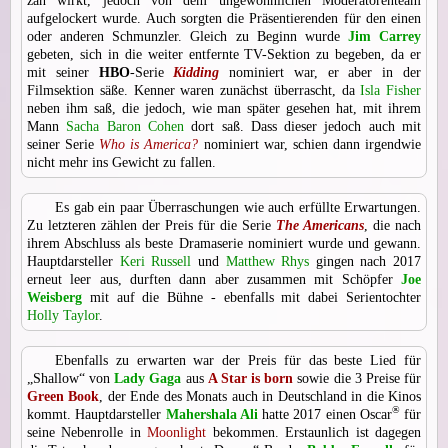
zäh wirkt, jedoch von dem ungewöhnlichen Moderatorenteam
aufgelockert wurde. Auch sorgten die Präsentierenden für den einen
oder anderen Schmunzler. Gleich zu Beginn wurde
Jim Carrey
gebeten, sich in die weiter entfernte TV-Sektion zu begeben, da er
mit seiner
HBO
-Serie
Kidding
nominiert war, er aber in der
Filmsektion säße. Kenner waren zunächst überrascht, da
Isla Fisher
neben ihm saß, die jedoch, wie man später gesehen hat, mit ihrem
Mann
Sacha Baron Cohen
dort saß. Dass dieser jedoch auch mit
seiner Serie
Who is America?
nominiert war, schien dann irgendwie
nicht mehr ins Gewicht zu fallen.
Es gab ein paar Überraschungen wie auch erfüllte Erwartungen.
Zu letzteren zählen der Preis für die Serie
The Americans
, die nach
ihrem Abschluss als beste Dramaserie nominiert wurde und gewann.
Hauptdarsteller
Keri Russell
und
Matthew Rhys
gingen nach 2017
erneut leer aus, durften dann aber zusammen mit Schöpfer
Joe
Weisberg
mit auf die Bühne - ebenfalls mit dabei Serientochter
Holly Taylor
.
Ebenfalls zu erwarten war der Preis für das beste Lied für
„Shallow“ von
Lady Gaga
aus
A Star is born
sowie die 3 Preise für
Green Book
, der Ende des Monats auch in Deutschland in die Kinos
®
kommt. Hauptdarsteller
Mahershala Ali
hatte 2017 einen Oscar
für
seine Nebenrolle in
Moonlight
bekommen. Erstaunlich ist dagegen