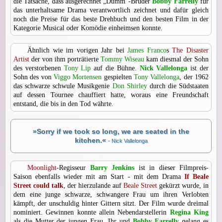
die Tatsache, dass ausgerechnet „Dumm“-Bruder
Bobby Farrelly
für
das unterhaltsame Drama verantwortlich zeichnet und dafür gleich
noch die Preise für das beste Drehbuch und den besten Film in der
Kategorie Musical oder Komödie einheimsen konnte.
Ähnlich wie im vorigen Jahr bei
James Franco
s
The Disaster
Artist
der von ihm porträtierte
Tommy Wiseau
kam diesmal der Sohn
des verstorbenen
Tony Lip
auf die Bühne.
Nick Vallelonga
ist der
Sohn des von
Viggo Mortensen
gespielten
Tony Vallelonga
, der 1962
das schwarze schwule Musikgenie
Don Shirley
durch die Südstaaten
auf dessen Tournee chauffiert hatte, woraus eine Freundschaft
entstand, die bis in den Tod währte.
»Sorry if we took so long, we are seated in the
kitchen.«
- Nick Vallelonga
Moonlight
-Regisseur
Barry Jenkins
ist in dieser Filmpreis-
Saison ebenfalls wieder mit am Start - mit dem Drama
If Beale
Street could talk
, der hierzulande auf
Beale Street
gekürzt wurde, in
dem eine junge schwarze, schwangere Frau um ihren Verlobten
kämpft, der unschuldig hinter Gittern sitzt. Der Film wurde dreimal
nominiert. Gewinnen konnte allein Nebendarstellerin
Regina King
als die Mutter der jungen Frau. Ihr und
Bobby Farrelly
gelang es