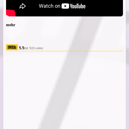
mehr
5.5
515 votes
/10