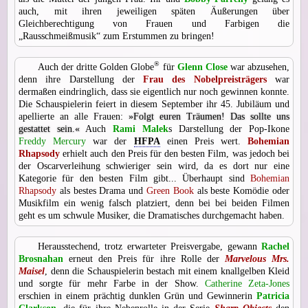
auch, mit ihren jeweiligen späten Äußerungen über
Gleichberechtigung von Frauen und Farbigen die
„Rausschmeißmusik“ zum Erstummen zu bringen!
®
Auch der dritte Golden Globe
für
Glenn Close
war abzusehen,
denn ihre Darstellung der
Frau des Nobelpreisträgers
war
dermaßen eindringlich, dass sie eigentlich nur noch gewinnen konnte.
Die Schauspielerin feiert in diesem September ihr 45. Jubiläum und
apellierte an alle Frauen:
»Folgt euren Träumen! Das sollte uns
gestattet sein.«
Auch
Rami Malek
s Darstellung der Pop-Ikone
Freddy Mercury
war der
HFPA
einen Preis wert.
Bohemian
Rhapsody
erhielt auch den Preis für den besten Film, was jedoch bei
der Oscarverleihung schwieriger sein wird, da es dort nur eine
Kategorie für den besten Film gibt... Überhaupt sind
Bohemian
Rhapsody
als bestes Drama und
Green Book
als beste Komödie oder
Musikfilm ein wenig falsch platziert, denn bei bei beiden Filmen
geht es um schwule Musiker, die Dramatisches durchgemacht haben.
Herausstechend, trotz erwarteter Preisvergabe, gewann
Rachel
Brosnahan
erneut den Preis für ihre Rolle der
Marvelous Mrs.
Maisel
, denn die Schauspielerin bestach mit einem knallgelben Kleid
und sorgte für mehr Farbe in der Show.
Catherine Zeta-Jones
erschien in einem prächtig dunklen Grün und Gewinnerin
Patricia