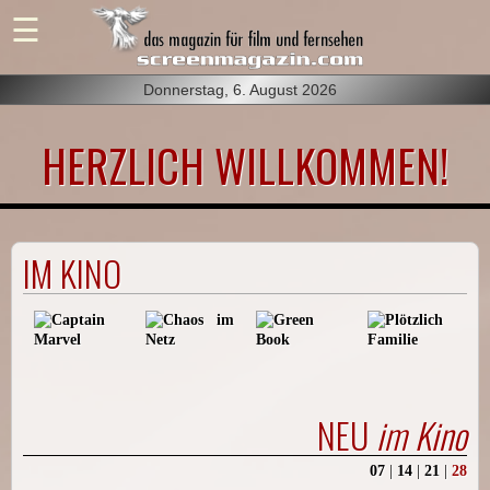
Donnerstag, 6. August 2026
HERZLICH WILLKOMMEN!
IM KINO
NEU
im Kino
07
|
14
|
21
|
28