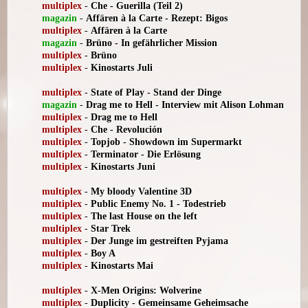
multiplex
-
Che - Guerilla (Teil 2)
magazin
-
Affären à la Carte - Rezept: Bigos
multiplex
-
Affären à la Carte
magazin
-
Brüno - In gefährlicher Mission
multiplex
-
Brüno
multiplex
-
Kinostarts Juli
multiplex
-
State of Play - Stand der Dinge
magazin
-
Drag me to Hell - Interview mit Alison Lohman
multiplex
-
Drag me to Hell
multiplex
-
Che - Revolución
multiplex
-
Topjob - Showdown im Supermarkt
multiplex
-
Terminator - Die Erlösung
multiplex
-
Kinostarts Juni
multiplex
-
My bloody Valentine 3D
multiplex
-
Public Enemy No. 1 - Todestrieb
multiplex
-
The last House on the left
multiplex
-
Star Trek
multiplex
-
Der Junge im gestreiften Pyjama
multiplex
-
Boy A
multiplex
-
Kinostarts Mai
multiplex
-
X-Men Origins: Wolverine
multiplex
-
Duplicity - Gemeinsame Geheimsache