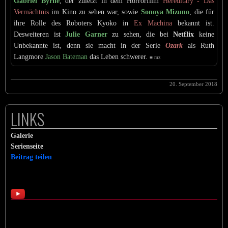
Gabriel Byrne
, der zuletzt in dem Horrorfilm
Hereditary - Das
Vermächtnis
im Kino zu sehen war, sowie
Sonoya Mizuno
, die für
ihre Rolle des Roboters Kyoko in
Ex Machina
bekannt ist.
Desweiteren ist
Julie Garner
zu sehen, die bei
Netflix
keine
Unbekannte ist, denn sie macht in der Serie
Ozark
als Ruth
Langmore
Jason Bateman
das Leben schwerer.
■ mz
20. September 2018
LINKS
Galerie
Serienseite
Beitrag teilen