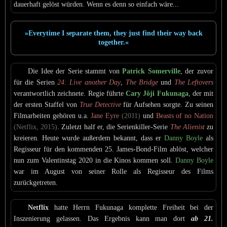
dauerhaft gelöst würden. Wenn es denn so einfach wäre...
»Everytime I separate them, they just find their way back
together.«
Die Idee der Serie stammt von
Patrick Somerville
, der zuvor
für die Serien
24: Live another Day
,
The Bridge
und
The Leftovers
verantwortlich zeichnete. Regie führte
Cary Jôji Fukunaga
, der mit
der ersten Staffel von
True Detective
für Aufsehen sorgte. Zu seinen
Filmarbeiten gehören u.a.
Jane Eyre
(2011)
und
Beasts of no Nation
(Netflix, 2015)
. Zuletzt half er, die Serienkiller-Serie
The Alienist
zu
kreieren. Heute wurde außerdem bekannt, dass er
Danny Boyle
als
Regisseur für den kommenden 25. James-Bond-Film ablöst, welcher
nun zum Valentinstag 2020 in die Kinos kommen soll.
Danny Boyle
war im August von seiner Rolle als Regisseur des Films
zurückgetreten.
Netflix
hatte Herrn Fukunaga komplette Freiheit bei der
Inszenierung gelassen. Das Ergebnis kann man dort
ab 21.