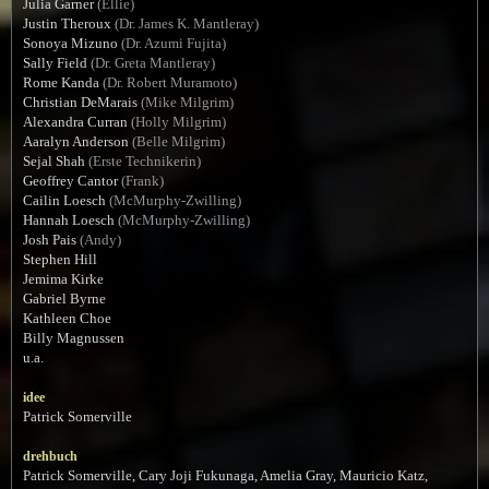
Julia Garner
(Ellie)
Justin Theroux
(Dr. James K. Mantleray)
Sonoya Mizuno
(Dr. Azumi Fujita)
Sally Field
(Dr. Greta Mantleray)
Rome Kanda
(Dr. Robert Muramoto)
Christian DeMarais
(Mike Milgrim)
Alexandra Curran
(Holly Milgrim)
Aaralyn Anderson
(Belle Milgrim)
Sejal Shah
(Erste Technikerin)
Geoffrey Cantor
(Frank)
Cailin Loesch
(McMurphy-Zwilling)
Hannah Loesch
(McMurphy-Zwilling)
Josh Pais
(Andy)
Stephen Hill
Jemima Kirke
Gabriel Byrne
Kathleen Choe
Billy Magnussen
u.a.
idee
Patrick Somerville
drehbuch
Patrick Somerville, Cary Joji Fukunaga, Amelia Gray, Mauricio Katz,