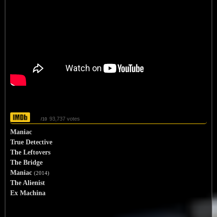
7.6
93,737 votes
/10
Maniac
True Detective
The Leftovers
The Bridge
Maniac
(2014)
The Alienist
Ex Machina