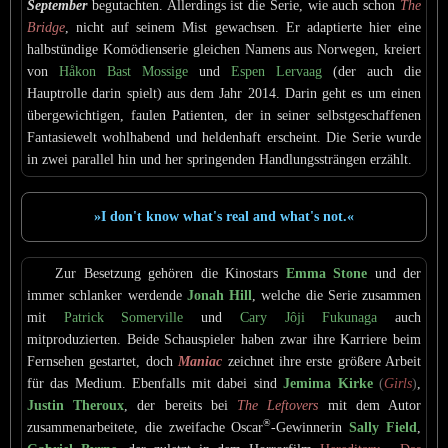
September
begutachten. Allerdings ist die Serie, wie auch schon
The
Bridge
, nicht auf seinem Mist gewachsen. Er adaptierte hier eine
halbstündige Komödienserie gleichen Namens aus Norwegen, kreiert
von
Håkon Bast Mossige
und
Espen Lervaag
(der auch die
Hauptrolle darin spielt) aus dem Jahr 2014. Darin geht es um einen
übergewichtigen, faulen Patienten, der in seiner selbstgeschaffenen
Fantasiewelt wohlhabend und heldenhaft erscheint. Die Serie wurde
in zwei parallel hin und her springenden Handlungssträngen erzählt.
»I don't know what's real and what's not.«
Zur Besetzung gehören die Kinostars
Emma Stone
und der
immer schlanker werdende
Jonah Hill
, welche die Serie zusammen
mit
Patrick Somerville
und
Cary Jôji Fukunaga
auch
mitproduzierten. Beide Schauspieler haben zwar ihre Karriere beim
Fernsehen gestartet, doch
Maniac
zeichnet ihre erste größere Arbeit
für das Medium. Ebenfalls mit dabei sind
Jemima Kirke
(
Girls
)
,
Justin Theroux
, der bereits bei
The Leftovers
mit dem Autor
®
zusammenarbeitete, die zweifache Oscar
-Gewinnerin
Sally Field
,