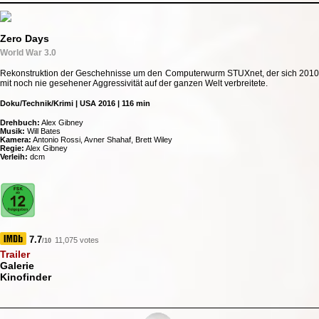
Zero Days
World War 3.0
Rekonstruktion der Geschehnisse um den Computerwurm STUXnet, der sich 2010
mit noch nie gesehener Aggressivität auf der ganzen Welt verbreitete.
Doku/Technik/Krimi | USA 2016 | 116 min
Drehbuch:
Alex Gibney
Musik:
Will Bates
Kamera:
Antonio Rossi, Avner Shahaf, Brett Wiley
Regie:
Alex Gibney
Verleih:
dcm
7.7
11,075 votes
/10
Trailer
Galerie
Kinofinder