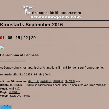
Kinostarts September 2016
01
|
08
|
15
|
22
|
29
Belladonna of Sadness
哀しみのベラドンナ
Außergewöhnlicher japanischer Animationsfilm mit Tendenz zur Pornographie.
Animation/Erotik | J 1973 | 93 min | OmU
mit den Stimmen von
中山千夏
,
長山藍子
,
伊藤孝雄
,
仲代達矢
u.a.
Drehbuch:
山本暎一
,
福田善之
basierend auf dem Buch „La Sorcière“ von Jules Michelet
Musik:
佐藤允彦
Regie:
山本暎一
Verleih:
rapid eye movies