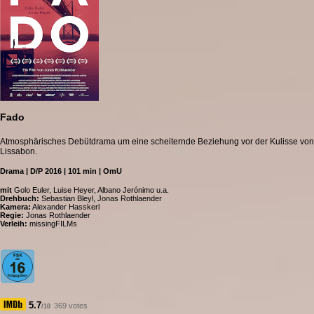
Fado
Atmosphärisches Debütdrama um eine scheiternde Beziehung vor der Kulisse von
Lissabon.
Drama | D/P 2016 | 101 min | OmU
mit
Golo Euler, Luise Heyer, Albano Jerónimo u.a.
Drehbuch:
Sebastian Bleyl, Jonas Rothlaender
Kamera:
Alexander Hasskerl
Regie:
Jonas Rothlaender
Verleih:
missingFILMs
5.7
369 votes
/10