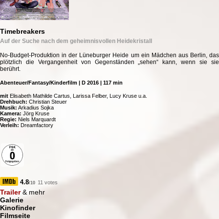
Timebreakers
Auf der Suche nach dem geheimnisvollen Heidekristall
No-Budget-Produktion in der Lüneburger Heide um ein Mädchen aus Berlin, das
plötzlich die Vergangenheit von Gegenständen „sehen“ kann, wenn sie sie
berührt.
Abenteuer/Fantasy/Kinderfilm | D 2016 | 117 min
mit
Elisabeth Mathilde Cartus, Larissa Felber, Lucy Kruse u.a.
Drehbuch:
Christian Steuer
Musik:
Arkadius Sojka
Kamera:
Jörg Kruse
Regie:
Niels Marquardt
Verleih:
Dreamfactory
4.8
11 votes
/10
Trailer
& mehr
Galerie
Kinofinder
Filmseite