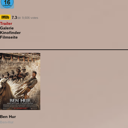
7.3
9,606 votes
/10
Trailer
Galerie
Kinofinder
Filmseite
Ben Hur
Ben-Hur