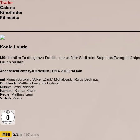
Trailer
Galerie
Kinofinder
Filmseite
König Laurin
Märchenfilm für die ganze Familie, der auf der Südtiroler Sage des Zwergenkönigs
Laurin basiert.
Abenteuer/Fantasy/Kinderfilm | D/I/A 2016 | 94 min
mit
Florian Burgkart, Volker „Zack“ Michalowski, Rufus Beck u.a.
Drehbuch:
Matthias Lang, Iris Fedrizzi
Musik:
David Reichelt
Kamera:
Kaspar Kaven
Regie:
Matthias Lang
Verleih:
Zorro
5.9
107 votes
/10