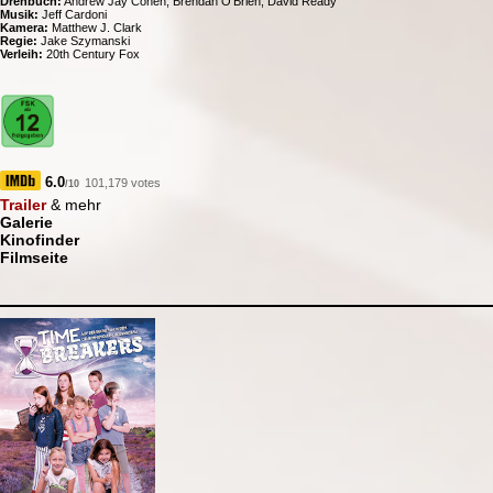
Drehbuch:
Andrew Jay Cohen, Brendan O'Brien, David Ready
Musik:
Jeff Cardoni
Kamera:
Matthew J. Clark
Regie:
Jake Szymanski
Verleih:
20th Century Fox
6.0
101,179 votes
/10
Trailer
& mehr
Galerie
Kinofinder
Filmseite