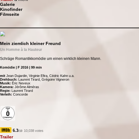
Galerie
Kinofinder
Filmseite
Mein ziemlich kleiner Freund
Un Homme à la Hauteur
Schräge Romantikkomödie um einen wirklich kleinen Mann.
Komödie | F 2016 | 99 min
mit
Jean Dujardin, Virginie Efira, Cédric Kahn u.a.
Drehbuch:
Laurent Tirard, Grégoire Vigneron
Musik:
Éric Neveux
Kamera:
Jérôme Alméras
Regie:
Laurent Tirard
Verleih:
Concorde
6.3
10,038 votes
/10
Trailer