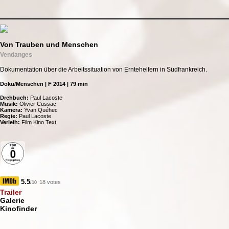
Von Trauben und Menschen
Vendanges
Dokumentation über die Arbeitssituation von Erntehelfern in Südfrankreich.
Doku/Menschen | F 2014 | 79 min
Drehbuch:
Paul Lacoste
Musik:
Olivier Cussac
Kamera:
Yvan Quéhec
Regie:
Paul Lacoste
Verleih:
Film Kino Text
5.5
18 votes
/10
Trailer
Galerie
Kinofinder