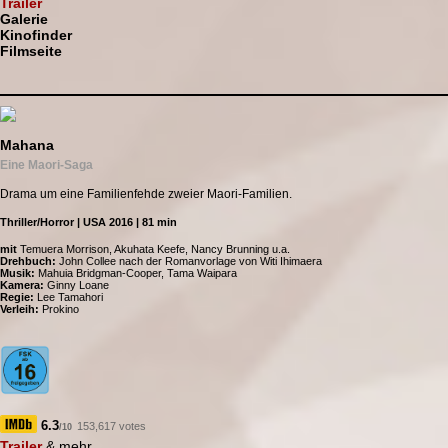
Trailer
Galerie
Kinofinder
Filmseite
Mahana
Eine Maori-Saga
Drama um eine Familienfehde zweier Maori-Familien.
Thriller/Horror | USA 2016 | 81 min
mit
Temuera Morrison, Akuhata Keefe, Nancy Brunning u.a.
Drehbuch:
John Collee nach der Romanvorlage von Witi Ihimaera
Musik:
Mahuia Bridgman-Cooper, Tama Waipara
Kamera:
Ginny Loane
Regie:
Lee Tamahori
Verleih:
Prokino
6.3
153,617 votes
/10
Trailer
& mehr