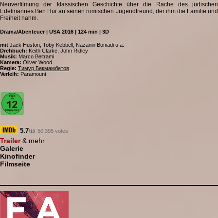
Neuverfilmung der klassischen Geschichte über die Rache des jüdischen
Edelmannes Ben Hur an seinen römischen Jugendfreund, der ihm die Familie und
Freiheit nahm.
Drama/Abenteuer | USA 2016 | 124 min | 3D
mit
Jack Huston, Toby Kebbell, Nazanin Boniadi u.a.
Drehbuch:
Keith Clarke, John Ridley
Musik:
Marco Beltrami
Kamera:
Oliver Wood
Regie:
Тимур Бекмамбетов
Verleih:
Paramount
5.7
50,395 votes
/10
Trailer
& mehr
Galerie
Kinofinder
Filmseite