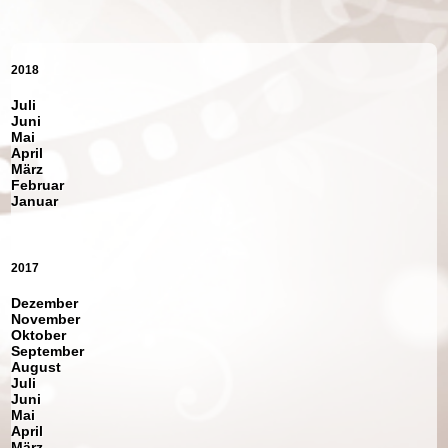
2018
Juli
Juni
Mai
April
März
Februar
Januar
2017
Dezember
November
Oktober
September
August
Juli
Juni
Mai
April
März