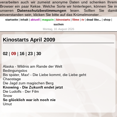
verarbeiten auch wir zumeist anonyme Daten und schenken Ihrem
Browser ein paar Kekse. Welche Sorte wir hinterlegen, können Sie in
unseren
Datenschutzbestimmungen
lesen. Sollten Sie dami
einverstanden sein, klicken Sie bitte auf das Krümelmonster...
startseite
|
inhalt
|
aktuell
|
magazin
|
kinostarts
|
filme
|
tv
|
dead like...
|
shop
|
suchen
Montag, 10. August 2026
Kinostarts April 2009
02
|
09
|
16
|
23
|
30
Alaska - Wildnis am Rande der Welt
Bedingungslos
Bis später, Max! - Die Liebe kommt, die Liebe geht
Chaostage
Die Jagd zum magischen Berg
Knowing - Die Zukunft endet jetzt
Die Ludolfs - Der Film
Snow
So glücklich war ich noch nie
Umut