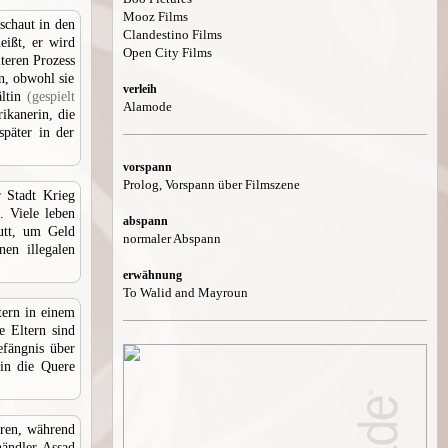
Mooz Films
schaut in den
Clandestino Films
eißt, er wird
Open City Films
iteren Prozess
en, obwohl sie
verleih
ältin
(gespielt
Alamode
ikanerin, die
später in der
vorspann
Prolog, Vorspann über Filmszene
r Stadt Krieg
. Viele leben
abspann
utt, um Geld
normaler Abspann
en illegalen
erwähnung
To Walid and Mayroun
tern in einem
e Eltern sind
efängnis über
in die Quere
hren, während
händler Assad