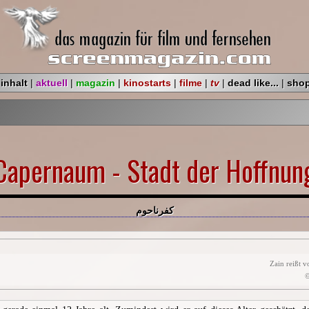
|
inhalt
|
aktuell
|
magazin
|
kinostarts
|
filme
|
tv
|
dead like...
|
sho
Capernaum - Stadt der Hoffnun
کفرناحوم
Zain reißt v
©