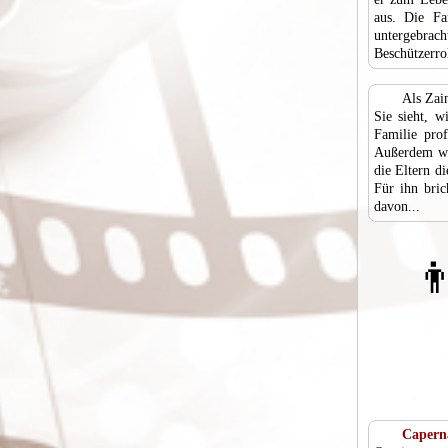
aus. Die Fa
untergebrac
Beschützerro
Als Zain
Sie sieht, 
Familie prof
Außerdem wi
die Eltern d
Für ihn bri
davon...
👨
Capern