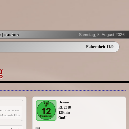
p
|
suchen
Samstag, 8. August 2026
Fahrenheit 11/9
g
Drama
RL 2018
on zuhause aus.
126 min
 Alamode Film
OmU
mit