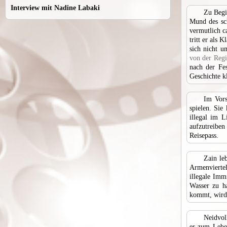
Interview mit Nadine Labaki
Zu Begi
Mund des sch
vermutlich ca
tritt er als 
sich nicht u
von der Regis
nach der Fes
Geschichte kl
Im Vors
spielen. Sie
illegal im 
aufzutreibe
Reisepass.
Zain le
Armenviertel
illegale Imm
Wasser zu h
kommt, wird 
Neidvol
er zum Leben