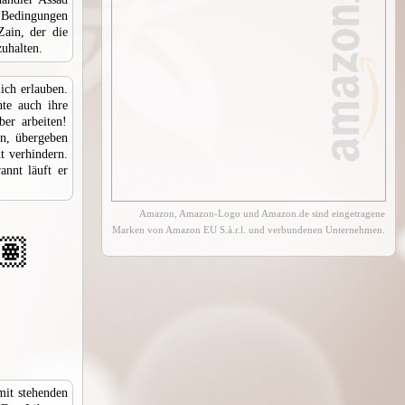
 Bedingungen
ain, der die
zuhalten.
ich erlauben.
te auch ihre
ber arbeiten!
n, übergeben
t verhindern.
nnt läuft er
Amazon, Amazon-Logo und Amazon.de sind eingetragene
Marken von Amazon EU S.à.r.l. und verbundenen Unternehmen.
🏽
mit stehenden