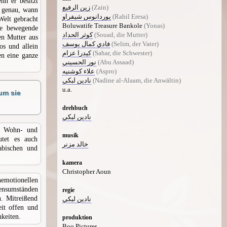
nn er besitzt
زين الرفيع
(Zain)
r genau, wann
يوردانوس شيفراو
(Rahil Eresa)
Welt gebracht
Boluwatife Treasure Bankole
(Yonas)
ne bewegende
كوثر الحداد
(Souad, die Mutter)
en Mutter aus
فادي كمال يوسف
(Selim, der Vater)
os und allein
كيدرا عزام
(Sahar, die Schwester)
en eine ganze
نور الحسيني
(Abu Assaad)
علاء كوشنيه
(Aspro)
نادين لبكي
(Nadine al-Alaam, die Anwältin)
u.a.
um sie
drehbuch
نادين لبكي
h, Wohn- und
musik
utet es auch
خالد مزنر
bischen und
kamera
Christopher Aoun
emotionellen
bensumständen
regie
. Mitreißend
نادين لبكي
eit offen und
keiten.
produktion
Boo Pictures