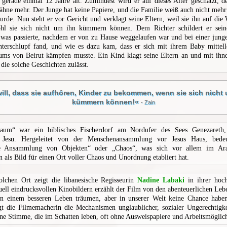
 gerade einmal 12 Jahre alt. Zumindest wird er auf dieses Alter geschätzt, de
ähne mehr. Der Junge hat keine Papiere, und die Familie weiß auch nicht meh
urde. Nun steht er vor Gericht und verklagt seine Eltern, weil sie ihn auf die 
hl sie sich nicht um ihn kümmern können. Dem Richter schildert er sei
 was passierte, nachdem er von zu Hause weggelaufen war und bei einer jung
terschlupf fand, und wie es dazu kam, dass er sich mit ihrem Baby mittell
ums von Beirut kämpfen musste. Ein Kind klagt seine Eltern an und mit ihn
 die solche Geschichten zulässt.
will, dass sie aufhören, Kinder zu bekommen, wenn sie sich nicht 
kümmern können!«
- Zain
naum“ war ein biblisches Fischerdorf am Nordufer des Sees Genezaret
 Jesu. Hergeleitet von der Menschenansammlung vor Jesus Haus, bede
te Ansammlung von Objekten“ oder „Chaos“, was sich vor allem im Ara
 als Bild für einen Ort voller Chaos und Unordnung etabliert hat.
olchen Ort zeigt die libanesische Regisseurin
Nadine Labaki
in ihrer hoch
suell eindrucksvollen Kinobildern erzählt der Film von den abenteuerlichen Le
von einem besseren Leben träumen, aber in unserer Welt keine Chance haben
egt die Filmemacherin die Mechanismen unglaublicher, sozialer Ungerechtigk
ine Stimme, die im Schatten leben, oft ohne Ausweispapiere und Arbeitsmöglich