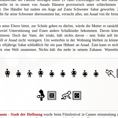
milie ist in einem von Assads Häusern provisorisch unter schlechtesten
ht. Der Händler hat zudem ein Auge auf Zains Schwester Sahar geworfen. Z
lle für seine Schwester übernommen hat, versucht alles, um Assad von ihr fern
 seine Eltern bittet, zur Schule gehen zu dürfen, würde die Mutter es tatsächl
wieviel Unterstützung und Essen andere Schulkinder bekommen. Davon könn
itieren. Doch der Vater, der trinkt, hält nichts davon – sein Sohn soll lie
ll er Assad nicht verärgern. Um weiterhin in der Wohnung bleiben zu könne
ie elfjährige Sahar schließlich für ein paar Hühner an Assad. Zain kann es nich
cht eine Welt zusammen. Nichts hält ihn mehr in seinem Zuhause. Wutentbra
‍👩‍👧‍👦👩‍👧‍👧👩‍👧‍👧 
🤱🏾 👶🏿
aum - Stadt der Hoffnung
wurde beim Filmfestival in Cannes minutenlang 