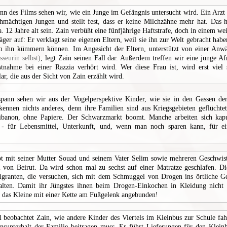
nn des Films sehen wir, wie ein Junge im Gefängnis untersucht wird. Ein Arzt 
mächtigen Jungen und stellt fest, dass er keine Milchzähne mehr hat. Das h
. 12 Jahre alt sein. Zain verbüßt eine fünfjährige Haftstrafe, doch in einem we
Kläger auf: Er verklagt seine eigenen Eltern, weil sie ihn zur Welt gebracht hab
m ihn kümmern können. Im Angesicht der Eltern, unterstützt von einer Anw
seurin selbst)
, legt Zain seinen Fall dar. Außerdem treffen wir eine junge Afr
tnahme bei einer Razzia verhört wird. Wer diese Frau ist, wird erst viel 
ar, die aus der Sicht von Zain erzählt wird.
pann sehen wir aus der Vogelperspektive Kinder, wie sie in den Gassen de
 kennen nichts anderes, denn ihre Familien sind aus Kriegsgebieten geflüchtet
Libanon, ohne Papiere. Der Schwarzmarkt boomt. Manche arbeiten sich kap
n - für Lebensmittel, Unterkunft, und, wenn man noch sparen kann, für ein
bt mit seiner Mutter Souad und seinem Vater Selim sowie mehreren Geschwis
 von Beirut. Da wird schon mal zu sechst auf einer Matratze geschlafen. Di
igranten, die versuchen, sich mit dem Schmuggel von Drogen ins örtliche G
alten. Damit ihr Jüngstes ihnen beim Drogen-Einkochen in Kleidung nicht 
das Kleine mit einer Kette am Fußgelenk angebunden!
l beobachtet Zain, wie andere Kinder des Viertels im Kleinbus zur Schule fa
sunterhalt der Familie beitragen muss. Er führt Lieferungen für den Klein