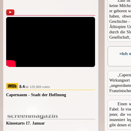
Zain ist
keine Milchz
er geboren w
haben, obwo
Geschichte -
Äthiopien Un
durch die Sl
Gesellschaft,
»Ich 
„Caper
Wirkungsort
„ungeordne
8.4
125,969 votes
/10
Französischen
Capernaum - Stadt der Hoffnung
Einen s
Fabel. In vi
jener, die 
inszeniert l
Kinostarts 17. Januar
gibt denen e