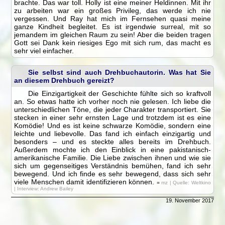
brachte. Das war toll. Holly ist eine meiner Heldinnen. Mit ihr
zu arbeiten war ein großes Privileg, das werde ich nie
vergessen. Und Ray hat mich im Fernsehen quasi meine
ganze Kindheit begleitet. Es ist irgendwie surreal, mit so
jemandem im gleichen Raum zu sein! Aber die beiden tragen
Gott sei Dank kein riesiges Ego mit sich rum, das macht es
sehr viel einfacher.
Sie selbst sind auch Drehbuchautorin. Was hat Sie
an diesem Drehbuch gereizt?
Die Einzigartigkeit der Geschichte fühlte sich so kraftvoll
an. So etwas hatte ich vorher noch nie gelesen. Ich liebe die
unterschiedlichen Töne, die jeder Charakter transportiert. Sie
stecken in einer sehr ernsten Lage und trotzdem ist es eine
Komödie! Und es ist keine schwarze Komödie, sondern eine
leichte und liebevolle. Das fand ich einfach einzigartig und
besonders – und es steckte alles bereits im Drehbuch.
Außerdem mochte ich den Einblick in eine pakistanisch-
amerikanische Familie. Die Liebe zwischen ihnen und wie sie
sich um gegenseitiges Verständnis bemühen, fand ich sehr
bewegend. Und ich finde es sehr bewegend, dass sich sehr
viele Menschen damit identifizieren können.
■ mz | Quelle: Weltkino
| Interview: Andrew Bailey
19. November 2017