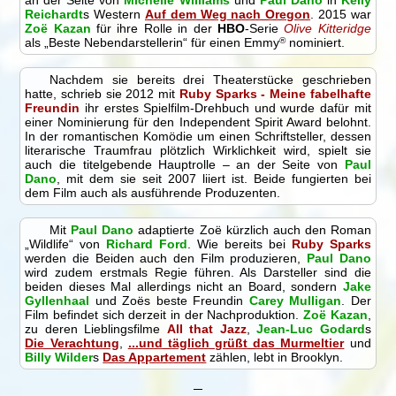
Reichardt
s Western
Auf dem Weg nach Oregon
. 2015 war
Zoë Kazan
für ihre Rolle in der
HBO
-Serie
Olive Kitteridge
als „Beste Nebendarstellerin“ für einen Emmy
®
nominiert.
Nachdem sie bereits drei Theaterstücke geschrieben
hatte, schrieb sie 2012 mit
Ruby Sparks - Meine fabelhafte
Freundin
ihr erstes Spielfilm-Drehbuch und wurde dafür mit
einer Nominierung für den Independent Spirit Award belohnt.
In der romantischen Komödie um einen Schriftsteller, dessen
literarische Traumfrau plötzlich Wirklichkeit wird, spielt sie
auch die titelgebende Hauptrolle – an der Seite von
Paul
Dano
, mit dem sie seit 2007 liiert ist. Beide fungierten bei
dem Film auch als ausführende Produzenten.
Mit
Paul Dano
adaptierte Zoë kürzlich auch den Roman
„Wildlife“ von
Richard Ford
. Wie bereits bei
Ruby Sparks
werden die Beiden auch den Film produzieren,
Paul Dano
wird zudem erstmals Regie führen. Als Darsteller sind die
beiden dieses Mal allerdings nicht an Board, sondern
Jake
Gyllenhaal
und Zoës beste Freundin
Carey Mulligan
. Der
Film befindet sich derzeit in der Nachproduktion.
Zoë Kazan
,
zu deren Lieblingsfilme
All that Jazz
,
Jean-Luc Godard
s
Die Verachtung
,
...und täglich grüßt das Murmeltier
und
Billy Wilder
s
Das Appartement
zählen, lebt in Brooklyn.
─