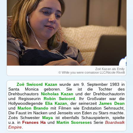
Zoë Kazan als Emily
© While you were comatose LLC/Nicole Rivelli
Zoë Swicord Kazan
wurde am 9. September 1983 in
Santa Monica geboren. Sie ist die Tochter des
Drehbuchautors
Nicholas Kazan
und der Drehbuchautorin
und Regisseurin
Robin Swicord
. Ihr Großvater war die
Hollywoodlegende
Elia Kazan
, der seinerzeit
James Dean
und
Marlon Brando
mit Filmen wie Endstation Sehnsucht,
Die Faust im Nacken und Jenseits von Eden zu Stars machte.
Zoës Schwester
Maya
ist ebenfalls Schauspielerin, spielte
u.a. in
Frances Ha
und
Martin Scorsese
s Serie
Boardwalk
Empire
.