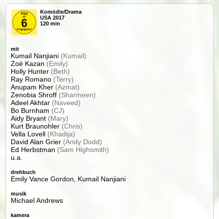
Komödie/Drama
USA 2017
120 min
mit
Kumail Nanjiani
(Kumail)
Zoë Kazan
(Emily)
Holly Hunter
(Beth)
Ray Romano
(Terry)
Anupam Kher
(Azmat)
Zenobia Shroff
(Sharmeen)
Adeel Akhtar
(Naveed)
Bo Burnham
(CJ)
Aidy Bryant
(Mary)
Kurt Braunohler
(Chris)
Vella Lovell
(Khadija)
David Alan Grier
(Andy Dodd)
Ed Herbstman
(Sam Highsmith)
u.a.
drehbuch
Emily Vance Gordon, Kumail Nanjiani
musik
Michael Andrews
kamera