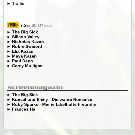
►
Trailer
7.5
151,157 votes
/10
►
The Big Sick
►
Silicon Valley
►
Nicholas Kazan
►
Robin Swicord
►
Elia Kazan
►
Maya Kazan
►
Paul Dano
►
Carey Mulligan
►
The Big Sick
►
Kumail und Emily - Die wahre Romanze
►
Ruby Sparks - Meine fabelhafte Freundin
►
Frances Ha