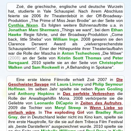
Zoë, die griechische, englische und deutsche Wurzeln
hat, studierte in Yale Schauspiel. Nach ihrem Abschluss
feierte sie 2006 ihr Theaterdebüt in der Off-Broadway-
Produktion „The Prime of Miss Jean Brodie“ an der Seite von
Cynthia Nixon
. Es folgten weitere Bühnenauftritte u.a. in
Jonathan Marc Sherman
s „Things we want“, bei dem
Ethan
Hawke
Regie führte, und der Broadway-Produktion „Come
back, little Sheba“ von
William Inge
. 2008 gewann sie den
Clarence Derwent Award als „vielversprechendste
Schauspielerin“. Einer der Höhepunkte ihrer Theaterlaufbahn
war die Rolle der Mascha in
Anton Tschechow
s „Die Möwe“
(2008)
an der Seite von
Kristin Scott Thomas
und
Peter
Sarsgaard
. 2010 spielte sie an der Seite von
Christopher
Walken
und
Sam Rockwell
in „A Behanding in Spokane“.
Eine erste kleine Filmrolle erhielt Zoë 2007 in
Die
Geschwister Savage
mit
Laura Linney
und
Philip Seymour
Hoffman
. Im selben Jahr spielte sie neben
Ryan Gosling
und
Anthony Hopkins
in
Das perfekte Verbrechen
die
Rolle der Anwaltsgehilfin Mona. 2008 verkörperte sie die
Geliebte von
Leonardo DiCaprio
in
Zeiten des Aufruhrs
,
2009 die Tochter von
Meryl Streep
in
Wenn Liebe so
einfach wäre
. In
The exploding Girl
von
Bradley Rust
Gray
, der in Deutschland leider nicht ins Kino kam, spielte sie
ihre erste Hauptrolle, für die sie auf dem Tribeca Film Festival
als „beste Darstellerin“ ausgezeichnet wurde. 2010 spielte sie
an der Seite von
Michelle Williams
und
Paul Dano
in
Kelly