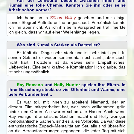
Auf der Leinwand besteht zwischen Ihnen und
Kumail eine tolle Chemie. Kannten Sie ihn oder seine
Arbeit schon vorher?
Ich habe ihn in
Silicon Valley
gesehen und mir einige
seiner Stegreif-Auftritte online angeschaut. Persönlich kannte
ich ihn aber nicht. Als ich ihn beim Vorsprechen traf, merkte
ich gleich, dass wir auf einer Wellenlänge liegen.
Was sind Kumails Stärken als Darsteller?
Er fühlt die Dinge sehr stark und ist sehr intelligent. In
seinen Sets ist er weder sentimental noch sanft, aber auch
nicht hart. Trotzdem ist da etwas sehr Empathisches,
Liebevolles. Eine sehr kraftvolle Kombination! Ich glaube, das
ist sehr ungewöhnlich.
Ray Romano
und
Holly Hunter
spielen Ihre Eltern. In
ihrer Beziehung steckt so viel Offenheit und Wärme, eine
tiefe Verbundenheit...
Es war toll, mit ihnen zu arbeiten! Niemand, der an
diesem Film mitgearbeitet hat, war noch vollkommen grün
hinter den Ohren. Alle waren schon alte Hasen. Auch wenn
Ray weniger dramatische Sachen macht und Holly weniger
komödiantische Sachen, sind es alles Vollprofis. Da war diese
enthusiastische Zupack-Mentalität am Set, alle sind übereifrig
an die Herausforderungen gegangen, die jeder Tag mit sich