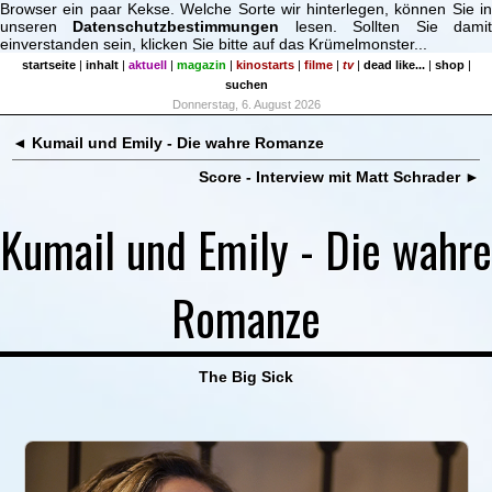
Browser ein paar Kekse. Welche Sorte wir hinterlegen, können Sie in
unseren
Datenschutzbestimmungen
lesen. Sollten Sie dami
einverstanden sein, klicken Sie bitte auf das Krümelmonster...
startseite
|
inhalt
|
aktuell
|
magazin
|
kinostarts
|
filme
|
tv
|
dead like...
|
shop
|
suchen
Donnerstag, 6. August 2026
◄
Kumail und Emily - Die wahre Romanze
Score - Interview mit Matt Schrader
►
Kumail und Emily - Die wahre
Romanze
The Big Sick