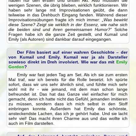
haben nur den ersten und dritten Akt. Also mussten die
wenigen Szenen, die übrig blieben, wirklich funktionieren. Wir
haben sehr lange mit Improvisationen geübt, die dann
teilweise in das Drehbuch Eingang fanden. Während dieser
Improvisationsübungen fragte ich mich immer:
„Was bewirkt
diese Szene? Zeigt sie wirklich in der Essenz, wie nahe sich
die beiden sind und ihren gemeinsamen Humor?“
Solche
Fragen habe ich die ganze Zeit gestellt, und Kumail und
Emily (als Autoren) sind dankbar darauf eingegangen.
Der Film basiert auf einer wahren Geschichte – der
von Kumail und Emily. Kumail war ja als Darsteller
sowieso direkt im Dreh involviert. Wie war das mit
Emily
Gordon
?
Emily war fast jeden Tag am Set. Als ich sie zum ersten
Mal traf, war ich bereits für die Rolle besetzt. Ich spürte
sofort, dass wir uns sehr ähnlich sind, und fühlte mich sehr
wohl mit ihr - wie jemand, mit dem man schon lange
befreundet ist. Das hat das Ganze viel einfacher für mich
gemacht, denn ich hatte nicht das Gefühl, jemanden imitieren
zu müssen, sondern dass ich mich selbst in den Stoff
einbringen konnte. Außerdem hat Emily das schönste,
ansteckendste Lachen, das ich je gehört habe. Und sie lacht
sehr viel! Das macht ihren Charme aus und das wollte ich
auch im Film darstellen.