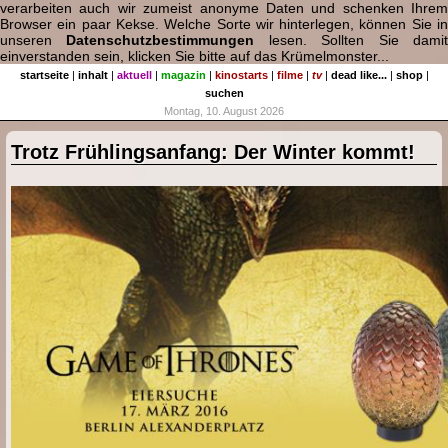
verarbeiten auch wir zumeist anonyme Daten und schenken Ihrem
Browser ein paar Kekse. Welche Sorte wir hinterlegen, können Sie in
unseren
Datenschutzbestimmungen
lesen. Sollten Sie dami
einverstanden sein, klicken Sie bitte auf das Krümelmonster...
startseite
|
inhalt
|
aktuell
|
magazin
|
kinostarts
|
filme
|
tv
|
dead like...
|
shop
|
suchen
Montag, 10. August 2026
Trotz Frühlingsanfang: Der Winter kommt!