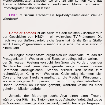
Mönckebergstraße! Zwischen 10 und 18 Uhr können Fans das
ikonische Möbelstück besteigen und diesen Moment von einem
Profifotografen festhalten lassen.
LIVE:
Im
Saturn
erschafft ein Top-Bodypainter einen Weißen
Wanderer!
─
Game of Thrones
ist die Serie mit den meisten Zuschauern in
der Geschichte von
HBO
®
– ein weltweites TV-Phänomen. Die
nach wie vor äußerst erfolgreiche Serie hat für die fünfte Staffel
zwölf Emmys
®
gewonnen – mehr als je eine TV-Serie zuvor in
einem Jahr.
Zu Beginn dieser Staffel ergibt sich ein Machtvakuum, das die
Protagonisten in Westeros und Essos unbedingt füllen wollen: In
der Schwarzen Festung versucht Jon Snow die Forderungen der
Nachtwache und jene des gerade eingetroffenen Stannis
Baratheon auszugleichen. Stannis stilisiert sich selbst zum
rechtmäßigen König von Westeros. Gleichzeitig klammert sich
Cersei unter den Tyrells krampfhaft an die Macht in Königsmund,
wo eine religiöse Gruppierung unter Führung des rätselhaften
Hohen Spatzen an Einfluss gewinnt, während Jaime zu einer
geheimen Mission aufbricht.
Jenseits der Meerenge sucht Arya einen alten Freund,
während der Flüchtling Tyrion eine neue Aufgabe findet. Und als es
in Meereen immer gefährlicher wird, merkt Daenerys Targaryen,