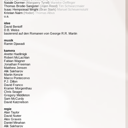
Natalie Dormer
(Margaery Tyrell)
Marieke Oeffinger
Thomas Brodie-Sangster
(Jojen Reed)
Tim Schwarzmaier
Isaac Hempstead Wright
(Bran Stark)
Manuel Scheuernstuhl
Kristian Nairn
(Hodor)
Thomas Albus
u.a.
idee
David Benioff
D.B. Weiss
basierend auf den Romanen von George R.R. Martin
musik
Ramin Djawadi
kamera
Anette Haellmigk
Robert McLachlan
Fabian Wagner
Jonathan Freeman
Matthew Jensen
Alik Sakharov
Martin Kenzie
Marco Pontecorvo
P.J. Dillon
David Franco
Kramer Morgenthau
Chris Seager
Gregory Middleton
Sam McCurdy
David Katznelson
regie
Alan Taylor
David Nutter
Alex Graves
Daniel Minahan
Alik Sakharov