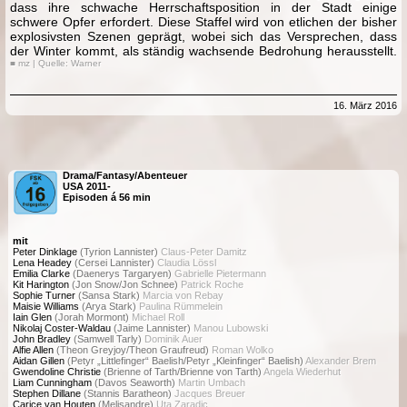
dass ihre schwache Herrschaftsposition in der Stadt einige
schwere Opfer erfordert. Diese Staffel wird von etlichen der bisher
explosivsten Szenen geprägt, wobei sich das Versprechen, dass
der Winter kommt, als ständig wachsende Bedrohung herausstellt.
■ mz | Quelle: Warner
16. März 2016
Drama/Fantasy/Abenteuer
USA 2011-
Episoden á 56 min
mit
Peter Dinklage
(Tyrion Lannister)
Claus-Peter Damitz
Lena Headey
(Cersei Lannister)
Claudia Lössl
Emilia Clarke
(Daenerys Targaryen)
Gabrielle Pietermann
Kit Harington
(Jon Snow/Jon Schnee)
Patrick Roche
Sophie Turner
(Sansa Stark)
Marcia von Rebay
Maisie Williams
(Arya Stark)
Paulina Rümmelein
Iain Glen
(Jorah Mormont)
Michael Roll
Nikolaj Coster-Waldau
(Jaime Lannister)
Manou Lubowski
John Bradley
(Samwell Tarly)
Dominik Auer
Alfie Allen
(Theon Greyjoy/Theon Graufreud)
Roman Wolko
Aidan Gillen
(Petyr „Littlefinger“ Baelish/Petyr „Kleinfinger“ Baelish)
Alexander Brem
Gwendoline Christie
(Brienne of Tarth/Brienne von Tarth)
Angela Wiederhut
Liam Cunningham
(Davos Seaworth)
Martin Umbach
Stephen Dillane
(Stannis Baratheon)
Jacques Breuer
Carice van Houten
(Melisandre)
Uta Zaradic