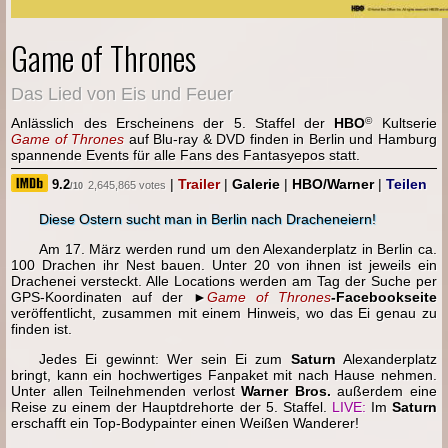
Game of Thrones
Das Lied von Eis und Feuer
Anlässlich des Erscheinens der 5. Staffel der
HBO
©
Kultserie
Game of Thrones
auf Blu-ray & DVD finden in Berlin und Hamburg
spannende Events für alle Fans des Fantasyepos statt.
|
Trailer
|
Galerie
|
HBO/Warner
|
Teilen
9.2
2,645,865 votes
/10
Diese Ostern sucht man in Berlin nach Dracheneiern!
Am 17. März werden rund um den Alexanderplatz in Berlin ca.
100 Drachen ihr Nest bauen. Unter 20 von ihnen ist jeweils ein
Drachenei versteckt. Alle Locations werden am Tag der Suche per
GPS-Koordinaten auf der ►
Game of Thrones
-Facebookseite
veröffentlicht, zusammen mit einem Hinweis, wo das Ei genau zu
finden ist.
Jedes Ei gewinnt: Wer sein Ei zum
Saturn
Alexanderplatz
bringt, kann ein hochwertiges Fanpaket mit nach Hause nehmen.
Unter allen Teilnehmenden verlost
Warner Bros.
außerdem eine
Reise zu einem der Hauptdrehorte der 5. Staffel.
LIVE:
Im
Saturn
erschafft ein Top-Bodypainter einen Weißen Wanderer!