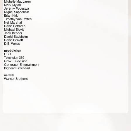
Michelle MacLaren
Mark Mylod
Jeremy Podeswa
Miguel Sapochnik
Brian Kirk
Timothy van Patten
Neil Marshall
David Petrarca
Michael Slovis
Jack Bender
Daniel Sackheim
David Benioff
D.B. Weiss
produktion
HBO
Television 360
Grok! Television
Generator Entertainment
Bighead Littlehead
verleih
Warner Brothers