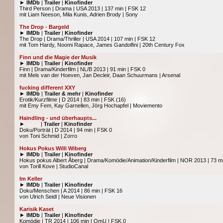
►
IMDb
|
Trailer
|
Kinofinder
Third Person | Drama | USA 2013 | 137 min | FSK 12
mit Liam Neeson, Mila Kunis, Adrien Brody | Sony
The Drop - Bargeld
►
IMDb
|
Trailer
|
Kinofinder
The Drop | Drama/Thriller | USA 2014 | 107 min | FSK 12
mit Tom Hardy, Noomi Rapace, James Gandolfini | 20th Century Fox
Finn und die Magie der Musik
►
IMDb
|
Trailer
|
Kinofinder
Finn | Drama/Kinderfilm | NL/B 2013 | 91 min | FSK 0
mit Mels van der Hoeven, Jan Decleir, Daan Schuurmans | Arsenal
fucking different XXY
►
IMDb
|
Trailer & mehr
|
Kinofinder
Erotik/Kurzfilme | D 2014 | 83 min | FSK (16)
mit Emy Fem, Kay Garnellen, Jörg Hochapfel | Moviemento
Haindling - und überhaupts...
►
IMDb
|
Trailer
|
Kinofinder
Doku/Porträt | D 2014 | 94 min | FSK 0
von Toni Schmid | Zorro
Hokus Pokus Willi Wiberg
►
IMDb
|
Trailer
|
Kinofinder
Hokus pokus Albert Åberg | Drama/Komödie/Animation/Kinderfilm | NOR 2013 | 73 mi
von Torill Kove | StudioCanal
Im Keller
►
IMDb
|
Trailer
|
Kinofinder
Doku/Menschen | A 2014 | 86 min | FSK 16
von Ulrich Seidl | Neue Visionen
Karisik Kaset
►
IMDb
|
Trailer
|
Kinofinder
Komödie | TR 2014 | 106 min | OmU | FSK 0