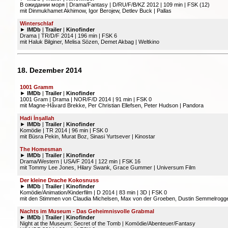
В ожидании моря | Drama/Fantasy | D/RU/F/B/KZ 2012 | 109 min | FSK (12)
mit Dinmukhamet Akhimow, Igor Berojew, Detlev Buck | Pallas
Winterschlaf
►
IMDb
|
Trailer
|
Kinofinder
Drama | TR/D/F 2014 | 196 min | FSK 6
mit Haluk Bilginer, Melisa Sözen, Demet Akbag | Weltkino
18. Dezember 2014
1001 Gramm
►
IMDb
|
Trailer
|
Kinofinder
1001 Gram | Drama | NOR/F/D 2014 | 91 min | FSK 0
mit Magne-Håvard Brekke, Per Christian Ellefsen, Peter Hudson | Pandora
Hadi İnşallah
►
IMDb
|
Trailer
|
Kinofinder
Komödie | TR 2014 | 96 min | FSK 0
mit Büsra Pekin, Murat Boz, Sinasi Yurtsever | Kinostar
The Homesman
►
IMDb
|
Trailer
|
Kinofinder
Drama/Western | USA/F 2014 | 122 min | FSK 16
mit Tommy Lee Jones, Hilary Swank, Grace Gummer | Universum Film
Der kleine Drache Kokosnuss
►
IMDb
|
Trailer
|
Kinofinder
Komödie/Animation/Kinderfilm | D 2014 | 83 min | 3D | FSK 0
mit den Stimmen von Claudia Michelsen, Max von der Groeben, Dustin Semmelrogge
Nachts im Museum - Das Geheimnisvolle Grabmal
►
IMDb
|
Trailer
|
Kinofinder
Night at the Museum: Secret of the Tomb | Komödie/Abenteuer/Fantasy