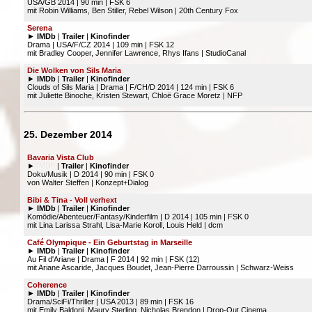
USA/GB 2014 | 90 min | FSK 6
mit Robin Williams, Ben Stiller, Rebel Wilson | 20th Century Fox
Serena
►
IMDb
|
Trailer
|
Kinofinder
Drama | USA/F/CZ 2014 | 109 min | FSK 12
mit Bradley Cooper, Jennifer Lawrence, Rhys Ifans | StudioCanal
Die Wolken von Sils Maria
►
IMDb
|
Trailer
|
Kinofinder
Clouds of Sils Maria | Drama | F/CH/D 2014 | 124 min | FSK 6
mit Juliette Binoche, Kristen Stewart, Chloë Grace Moretz | NFP
25. Dezember 2014
Bavaria Vista Club
►
IMDb
|
Trailer
|
Kinofinder
Doku/Musik | D 2014 | 90 min | FSK 0
von Walter Steffen | Konzept+Dialog
Bibi & Tina - Voll verhext
►
IMDb
|
Trailer
|
Kinofinder
Komödie/Abenteuer/Fantasy/Kinderfilm | D 2014 | 105 min | FSK 0
mit Lina Larissa Strahl, Lisa-Marie Koroll, Louis Held | dcm
Café Olympique - Ein Geburtstag in Marseille
►
IMDb
|
Trailer
|
Kinofinder
Au Fil d'Ariane | Drama | F 2014 | 92 min | FSK (12)
mit Ariane Ascaride, Jacques Boudet, Jean-Pierre Darroussin | Schwarz-Weiss
Coherence
►
IMDb
|
Trailer
|
Kinofinder
Drama/SciFi/Thriller | USA 2013 | 89 min | FSK 16
mit Emily Baldoni, Maury Sterling, Nicholas Brendon | Drop-Out Cinema