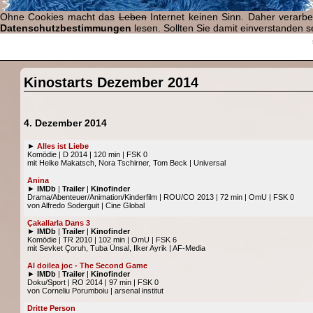
Ohne Cookies macht das
Leben
Internet keinen Sinn. Daher verarb
Datenschutzbestimmungen
lesen. Sollten Sie damit einverstanden se
Kinostarts Dezember 2014
4. Dezember 2014
►
Alles ist Liebe
Komödie | D 2014 | 120 min | FSK 0
mit Heike Makatsch, Nora Tschirner, Tom Beck | Universal
Anina
►
IMDb
|
Trailer
|
Kinofinder
Drama/Abenteuer/Animation/Kinderfilm | ROU/CO 2013 | 72 min | OmU | FSK 0
von Alfredo Soderguit | Cine Global
Çakallarla Dans 3
►
IMDb
|
Trailer
|
Kinofinder
Komödie | TR 2010 | 102 min | OmU | FSK 6
mit Sevket Çoruh, Tuba Ünsal, Ilker Ayrik | AF-Media
Al doilea joc - The Second Game
►
IMDb
|
Trailer
|
Kinofinder
Doku/Sport | RO 2014 | 97 min | FSK 0
von Corneliu Porumboiu | arsenal institut
Dritte Person