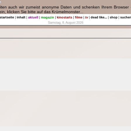
eiten auch wir zumeist anonyme Daten und schenken Ihrem Browser e
in, klicken Sie bitte auf das Krümelmonster...
startseite
|
inhalt
|
aktuell
|
magazin
|
kinostarts
|
filme
|
tv
|
dead like...
|
shop
|
suche
Samstag, 8. August 2026