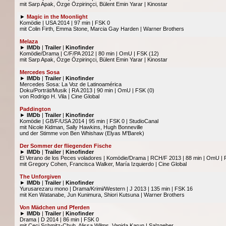
mit Sarp Apak, Özge Özpirinçci, Bülent Emin Yarar | Kinostar
►
Magic in the Moonlight
Komödie | USA 2014 | 97 min | FSK 0
mit Colin Firth, Emma Stone, Marcia Gay Harden | Warner Brothers
Melaza
►
IMDb
|
Trailer
|
Kinofinder
Komödie/Drama | C/F/PA 2012 | 80 min | OmU | FSK (12)
mit Sarp Apak, Özge Özpirinçci, Bülent Emin Yarar | Kinostar
Mercedes Sosa
►
IMDb
|
Trailer
|
Kinofinder
Mercedes Sosa: La Voz de Latinoamérica
Doku/Porträt/Musik | RA 2013 | 90 min | OmU | FSK (0)
von Rodrigo H. Vila | Cine Global
Paddington
►
IMDb
|
Trailer
|
Kinofinder
Komödie | GB/F/USA 2014 | 95 min | FSK 0 | StudioCanal
mit Nicole Kidman, Sally Hawkins, Hugh Bonneville
und der Stimme von Ben Whishaw (Elyas M'Barek)
Der Sommer der fliegenden Fische
►
IMDb
|
Trailer
|
Kinofinder
El Verano de los Peces voladores | Komödie/Drama | RCH/F 2013 | 88 min | OmU | 
mit Gregory Cohen, Francisca Walker, María Izquierdo | Cine Global
The Unforgiven
►
IMDb
|
Trailer
|
Kinofinder
Yurusarezaru mono | Drama/Krimi/Western | J 2013 | 135 min | FSK 16
mit Ken Watanabe, Jun Kunimura, Shiori Kutsuna | Warner Brothers
Von Mädchen und Pferden
►
IMDb
|
Trailer
|
Kinofinder
Drama | D 2014 | 86 min | FSK 0
mit Ceci Schmitz-Chuh, Alissa Wilms, Vanida Karun | Salzgeber