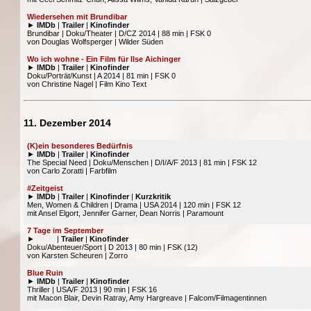
Wiedersehen mit Brundibar
►
IMDb
|
Trailer
|
Kinofinder
Brundibar | Doku/Theater | D/CZ 2014 | 88 min | FSK 0
von Douglas Wolfsperger | Wilder Süden
Wo ich wohne - Ein Film für Ilse Aichinger
►
IMDb
|
Trailer
|
Kinofinder
Doku/Porträt/Kunst | A 2014 | 81 min | FSK 0
von Christine Nagel | Film Kino Text
11. Dezember 2014
(K)ein besonderes Bedürfnis
►
IMDb
|
Trailer
|
Kinofinder
The Special Need | Doku/Menschen | D/I/A/F 2013 | 81 min | FSK 12
von Carlo Zoratti | Farbfilm
#Zeitgeist
►
IMDb
|
Trailer
|
Kinofinder
|
Kurzkritik
Men, Women & Children | Drama | USA 2014 | 120 min | FSK 12
mit Ansel Elgort, Jennifer Garner, Dean Norris | Paramount
7 Tage im September
►
IMDb
|
Trailer
|
Kinofinder
Doku/Abenteuer/Sport | D 2013 | 80 min | FSK (12)
von Karsten Scheuren | Zorro
Blue Ruin
►
IMDb
|
Trailer
|
Kinofinder
Thriller | USA/F 2013 | 90 min | FSK 16
mit Macon Blair, Devin Ratray, Amy Hargreave | Falcom/Filmagentinnen