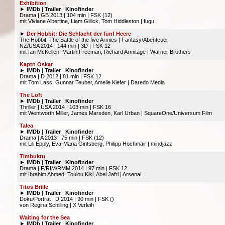
Exhibition
►
IMDb
|
Trailer
|
Kinofinder
Drama | GB 2013 | 104 min | FSK (12)
mit Viviane Albertine, Liam Gillick, Tom Hiddleston | fugu
►
Der Hobbit: Die Schlacht der fünf Heere
The Hobbit: The Battle of the five Armies | Fantasy/Abenteuer
NZ/USA 2014 | 144 min | 3D | FSK 12
mit Ian McKellen, Martin Freeman, Richard Armitage | Warner Brothers
Kaptn Oskar
►
IMDb
|
Trailer
|
Kinofinder
Drama | D 2012 | 81 min | FSK 12
mit Tom Lass, Gunnar Teuber, Amelie Kiefer | Daredo Media
The Loft
►
IMDb
|
Trailer
|
Kinofinder
Thriller | USA 2014 | 103 min | FSK 16
mit Wentworth Miller, James Marsden, Karl Urban | SquareOne/Universum Film
Talea
►
IMDb
|
Trailer
|
Kinofinder
Drama | A 2013 | 75 min | FSK (12)
mit Lili Epply, Eva-Maria Gintsberg, Philipp Hochmair | mindjazz
Timbuktu
►
IMDb
|
Trailer
|
Kinofinder
Drama | F/RIM/RMM 2014 | 97 min | FSK 12
mit Ibrahim Ahmed, Toulou Kiki, Abel Jafri | Arsenal
Titos Brille
►
IMDb
|
Trailer
|
Kinofinder
Doku/Porträt | D 2014 | 90 min | FSK ()
von Regina Schilling | X Verleih
Waiting for the Sea
►
IMDb
|
Trailer
|
Kinofinder