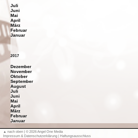
Juli
Juni
Mai
April
März
Februar
Januar
2017
Dezember
November
Oktober
September
August
Juli
Juni
Mai
April
März
Februar
Januar
▲ nach oben
| © 2026 Angel One Media
Impressum & Datenschutzerklärung
|
Haftungsausschluss