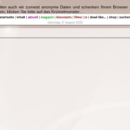
eiten auch wir zumeist anonyme Daten und schenken Ihrem Browser e
in, klicken Sie bitte auf das Krümelmonster...
startseite
|
inhalt
|
aktuell
|
magazin
|
kinostarts
|
filme
|
tv
|
dead like...
|
shop
|
suche
Samstag, 8. August 2026