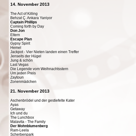
14. November 2013
The Act of Killing
Behzat Ç. Ankara Yaniyor
Captain Phillips
Coming forth by Day
Don Jon
Eltern
Escape Plan
Gypsy Spirit
Hemel
Jackpot - Vier Nieten landen einen Treffer
Jenseits der Hügel
Jung & schön
Last Vegas
Die Legende vom Weihnachtsstern
Um jeden Preis
Zaytoun
Zonenmädchen
21. November 2013
Aschenbrödel und der gestiefelte Kater
Ayas
Getaway
Ich und du
The Lunchbox
Malavita - The Family
Der Mohnblumenberg
Ram-Leela
Scherbenpark