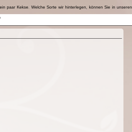
in paar Kekse. Welche Sorte wir hinterlegen, können Sie in unsere
n