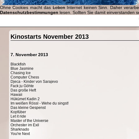
Ohne Cookies macht das
Leben
Internet keinen Sinn. Daher verarb
Datenschutzbestimmungen
lesen. Sollten Sie damit einverstanden se
Kinostarts November 2013
7. November 2013
Blackfish
Blue Jasmine
Chasing Ice
Computer Chess
Djeca - Kinder von Sarajevo
Fack ju Göhte
Das große Heft
Hawaii
Hükümet Kadin 2
Im weißen Rössl - Wehe du singst!
Das kleine Gespenst
Kopfüber
Let it ride
Master of the Universe
Orchester im Exil
Sharknado
You're Next