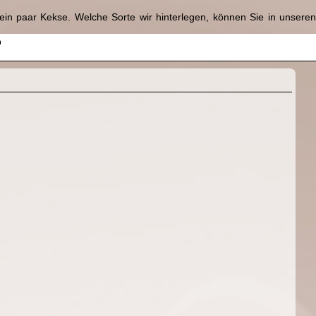
in paar Kekse. Welche Sorte wir hinterlegen, können Sie in unsere
n