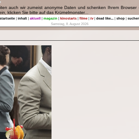
eiten auch wir zumeist anonyme Daten und schenken Ihrem Browser e
in, klicken Sie bitte auf das Krümelmonster...
startseite
|
inhalt
|
aktuell
|
magazin
|
kinostarts
|
filme
|
tv
|
dead like...
|
shop
|
suche
Samstag, 8. August 2026