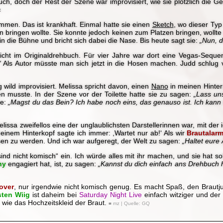
h, doch der Rest der Szene war improvisiert, wie sie plötzlich die Ge
«
mmen. Das ist krankhaft. Einmal hatte sie einen
Sketch
, wo dieser Typ
en bringen wollte. Sie konnte jedoch keinen zum Platzen bringen, wollte j
n die Bühne und bricht sich dabei die Nase. Bis heute sagt sie:
„Nun, d
cht im Originaldrehbuch. Für vier Jahre war dort eine Vegas-Sequen
“
Als Autor müsste man sich jetzt in die Hosen machen. Judd schlug 
ild improvisiert. Melissa spricht davon, einen
Nano
in meinen Hinter
chen musste. In der Szene vor der Toilette hatte sie zu sagen:
„Lass un
ie:
„Magst du das Bein? Ich habe noch eins, das genauso ist. Ich ka
lissa zweifellos eine der unglaublichsten Darstellerinnen war, mit de
einem Hinterkopf sagte ich immer: ,Wartet nur ab!‘ Als wir
Brautalar
sen zu werden. Und ich war aufgeregt, der Welt zu sagen:
„Haltet eure 
d nicht komisch“ ein. Ich würde alles mit ihr machen, und sie hat sol
hy
engagiert hat, ist, zu sagen:
„Kannst du dich einfach ans Drehbuch 
over
, nur irgendwie nicht komisch genug. Es macht Spaß, den Braut
sten Wiig
ist daheim bei
Saturday Night Live
einfach witziger und der
 wie das Hochzeitskleid der Braut.
■ mz | Quelle: GQ