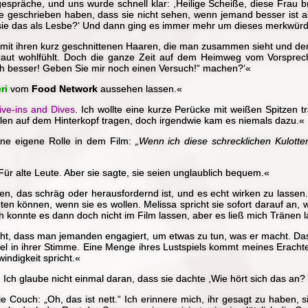
gespräche, und uns wurde schnell klar: ,Heilige Scheiße, diese Frau
 geschrieben haben, dass sie nicht sehen, wenn jemand besser ist als
lt sie das als Lesbe?‘ Und dann ging es immer mehr um dieses merkwür
mit ihren kurz geschnittenen Haaren, die man zusammen sieht und denk
n Haut wohlfühlt. Doch die ganze Zeit auf dem Heimweg vom Vorspreche
h besser! Geben Sie mir noch einen Versuch!“ machen?‘«
ri
vom
Food Network
aussehen lassen.«
ive-ins and Dives
. Ich wollte eine kurze Perücke mit weißen Spitzen 
len auf dem Hinterkopf tragen, doch irgendwie kam es niemals dazu.«
ine eigene Rolle in dem Film:
„Wenn ich diese schrecklichen Kulotten
ür alte Leute. Aber sie sagte, sie seien unglaublich bequem.«
eren, das schräg oder herausfordernd ist, und es echt wirken zu lasse
en können, wenn sie es wollen. Melissa spricht sie sofort darauf an, 
Ich konnte es dann doch nicht im Film lassen, aber es ließ mich Tränen 
icht, dass man jemanden engagiert, um etwas zu tun, was er macht. Das
eifel in ihrer Stimme. Eine Menge ihres Lustspiels kommt meines Erach
windigkeit spricht.«
 Ich glaube nicht einmal daran, dass sie dachte ,Wie hört sich das an
 Couch: „Oh, das ist nett.“ Ich erinnere mich, ihr gesagt zu haben, si