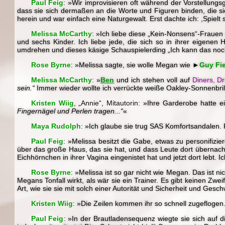
Paul Feig
:
»Wir improvisieren oft während der Vorstellungs
dass sie sich dermaßen an die Worte und Figuren binden, die sie
herein und war einfach eine Naturgewalt. Erst dachte ich: ,Spie
Melissa McCarthy
:
»Ich liebe diese „Kein-Nonsens“-Frauen 
und sechs Kinder. Ich liebe jede, die sich so in ihrer eigene
umdrehen und dieses käsige Schauspielerding „Ich kann das noc
Rose Byrne
:
»Melissa sagte, sie wolle Megan wie ►
Guy Fie
Melissa McCarthy
:
»
Ben
und ich stehen voll auf
Diners, Dr
sein.“
Immer wieder wollte ich verrückte weiße Oakley-Sonnenbril
Kristen Wiig
, „Annie“, Mitautorin:
»Ihre Garderobe hatte e
Fingernägel und Perlen tragen...“
«
Maya Rudolph
:
»Ich glaube sie trug SAS Komfortsandalen. F
Paul Feig
:
»Melissa besitzt die Gabe, etwas zu personifizi
über das große Haus, das sie hat, und dass Leute dort übernacht
Eichhörnchen in ihrer Vagina eingenistet hat und jetzt dort lebt. 
Rose Byrne
:
»Melissa ist so gar nicht wie Megan. Das ist n
Megans Tonfall wirkt, als wär sie ein Trainer. Es gibt keinen Zw
Art, wie sie sie mit solch einer Autorität und Sicherheit und Gesch
Kristen Wiig
:
»Die Zeilen kommen ihr so schnell zugeflogen.
Paul Feig
:
»In der Brautladensequenz wiegte sie sich auf die