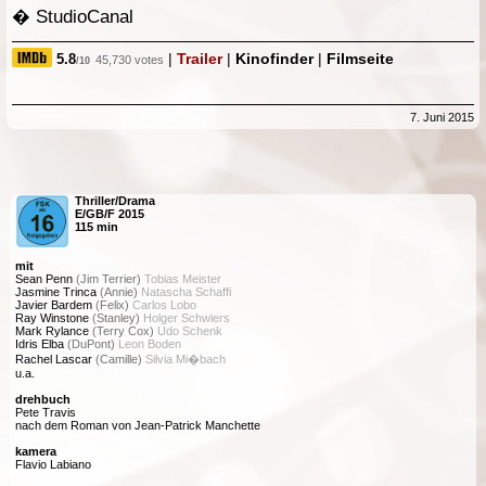
� StudioCanal
|
Trailer
|
Kinofinder
|
Filmseite
5.8
45,730 votes
/10
7. Juni 2015
Thriller/Drama
E/GB/F 2015
115 min
mit
Sean Penn
(Jim Terrier)
Tobias Meister
Jasmine Trinca
(Annie)
Natascha Schaffi
Javier Bardem
(Felix)
Carlos Lobo
Ray Winstone
(Stanley)
Holger Schwiers
Mark Rylance
(Terry Cox)
Udo Schenk
Idris Elba
(DuPont)
Leon Boden
Rachel Lascar
(Camille)
Silvia Mi�bach
u.a.
drehbuch
Pete Travis
nach dem Roman von Jean-Patrick Manchette
kamera
Flavio Labiano