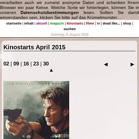
verarbeiten auch wir zumeist anonyme Daten und schenken Ihrem
Browser ein paar Kekse. Welche Sorte wir hinterlegen, können Sie in
unseren
Datenschutzbestimmungen
lesen. Sollten Sie dami
einverstanden sein, klicken Sie bitte auf das Krümelmonster...
startseite
|
inhalt
|
aktuell
|
magazin
|
kinostarts
|
filme
|
tv
|
dead like...
|
shop
|
suchen
Samstag, 8. August 2026
Kinostarts April 2015
02
|
09
|
16
|
23
|
30
◄
►
▲