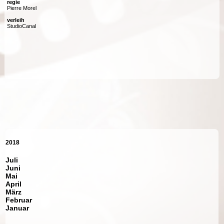
regie
Pierre Morel
verleih
StudioCanal
2018
Juli
Juni
Mai
April
März
Februar
Januar